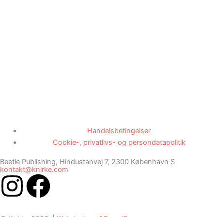
Handelsbetingelser
Cookie-, privatlivs- og persondatapolitik
Beetle Publishing, Hindustanvej 7, 2300 København S
kontakt@knirke.com
I
F
n
a