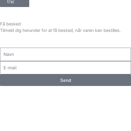
0
Få besked
Tilmeld dig herunder for at få besked, når varen kan bestilles.
N
a
E
v
-
n
m
Send
a
i
l