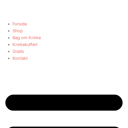
Gå
til
indholdet
Forside
Shop
Bag om Knirke
Knirkekuffert
Gratis
Kontakt